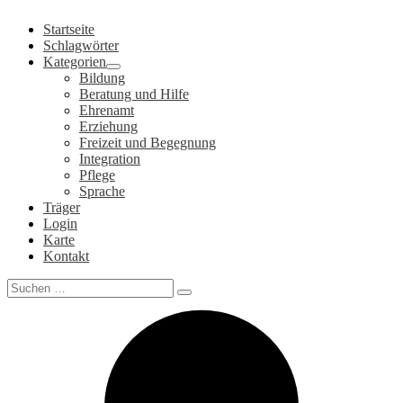
Zum
Startseite
Inhalt
Schlagwörter
springen
Kategorien
Bildung
Beratung und Hilfe
Ehrenamt
Erziehung
Freizeit und Begegnung
Integration
Pflege
Sprache
Träger
Login
Karte
Kontakt
Search
for: