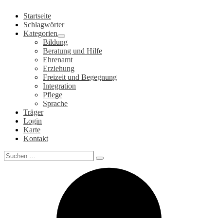
Zum
Startseite
Inhalt
Schlagwörter
springen
Kategorien
Bildung
Beratung und Hilfe
Ehrenamt
Erziehung
Freizeit und Begegnung
Integration
Pflege
Sprache
Träger
Login
Karte
Kontakt
Search
for: