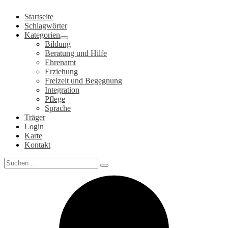
Zum
Startseite
Inhalt
Schlagwörter
springen
Kategorien
Bildung
Beratung und Hilfe
Ehrenamt
Erziehung
Freizeit und Begegnung
Integration
Pflege
Sprache
Träger
Login
Karte
Kontakt
Search
for: