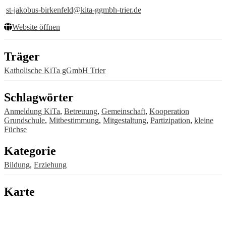
st-jakobus-birkenfeld@kita-ggmbh-trier.de
Website öffnen
Träger
Katholische KiTa gGmbH Trier
Schlagwörter
Anmeldung KiTa
,
Betreuung
,
Gemeinschaft
,
Kooperation
Grundschule
,
Mitbestimmung
,
Mitgestaltung
,
Partizipation
,
kleine
Füchse
Kategorie
Bildung
,
Erziehung
Karte