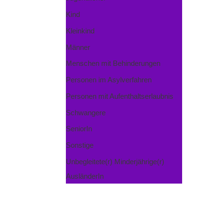
Kind
Kleinkind
Männer
Menschen mit Behinderungen
Personen im Asylverfahren
Personen mit Aufenthaltserlaubnis
Schwangere
SeniorIn
Sonstige
Unbegleitete(r) Minderjährige(r)
AusländerIn