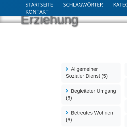
Zum
STARTSEITE
SCHLAGWÖRTER
KATE
Inhalt
KONTAKT
Erziehung
springen
Allgemeiner
Sozialer Dienst (5)
Begleiteter Umgang
(6)
Betreutes Wohnen
(6)