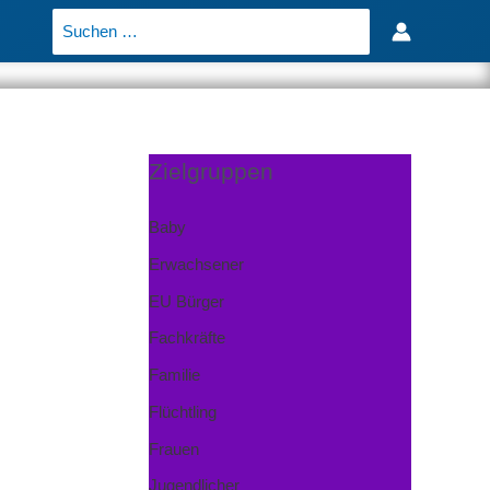
Search
for:
Zielgruppen
Baby
Erwachsener
EU Bürger
Fachkräfte
Familie
Flüchtling
Frauen
Jugendlicher