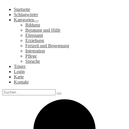
Zum
Startseite
Inhalt
Schlagwörter
springen
Kategorien
Bildung
Beratung und Hilfe
Ehrenamt
Erziehung
Freizeit und Begegnung
Integration
Pflege
Sprache
Träger
Login
Karte
Kontakt
Search
for: