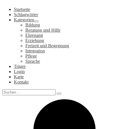
Zum
Startseite
Inhalt
Schlagwörter
springen
Kategorien
Bildung
Beratung und Hilfe
Ehrenamt
Erziehung
Freizeit und Begegnung
Integration
Pflege
Sprache
Träger
Login
Karte
Kontakt
Search
for: