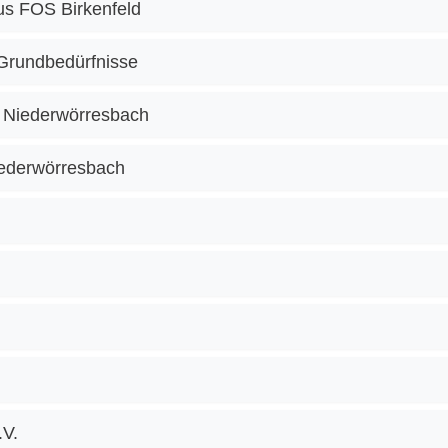
lus FOS Birkenfeld
 Grundbedürfnisse
| Niederwörresbach
iederwörresbach
.V.