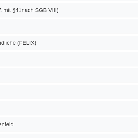
V. mit §41nach SGB VIII)
ndliche (FELIX)
enfeld