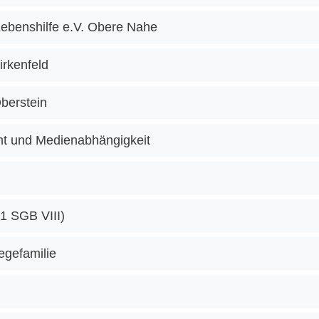
 Lebenshilfe e.V. Obere Nahe
irkenfeld
Oberstein
ht und Medienabhängigkeit
1 SGB VIII)
egefamilie