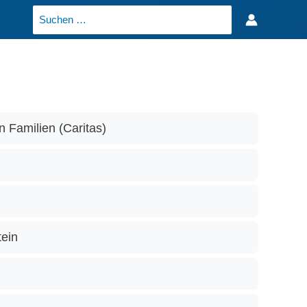
Search
for:
n Familien (Caritas)
tein