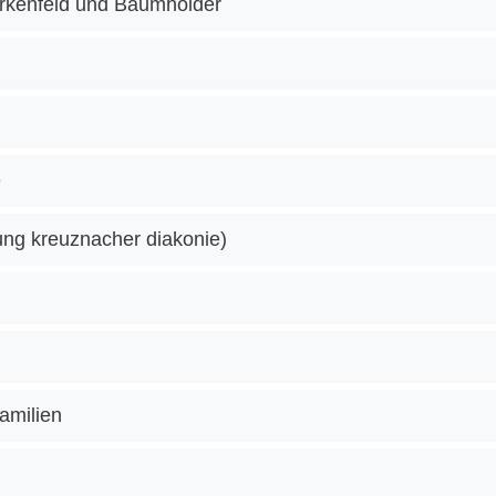
irkenfeld und Baumholder
e
ung kreuznacher diakonie)
amilien