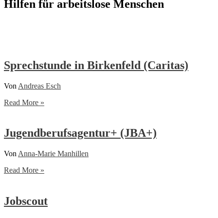
Hilfen für arbeitslose Menschen
Sprechstunde in Birkenfeld (Caritas)
Von
Andreas Esch
Sprechstunde
Read More »
in
Birkenfeld
(Caritas)
Jugendberufsagentur+ (JBA+)
Von
Anna-Marie Manhillen
Jugendberufsagentur+
Read More »
(JBA+)
Jobscout