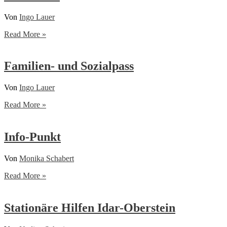
Von
Ingo Lauer
Kinderhilfsfonds
Read More »
Nationalparklandkreis
Birkenfeld
Familien- und Sozialpass
Von
Ingo Lauer
Familien-
Read More »
und
Sozialpass
Info-Punkt
Von
Monika Schabert
Info-
Read More »
Punkt
Stationäre Hilfen Idar-Oberstein