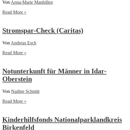
Von
Anna-Marie Manhillen
Jobscout
Read More »
Stromspar-Check (Caritas)
Von
Andreas Esch
Stromspar-
Read More »
Check
(Caritas)
Notunterkunft für Männer in Idar-
Oberstein
Von
Nadine Schmitt
Notunterkunft
Read More »
für
Männer
in
Kinderhilfsfonds Nationalparklandkreis
Idar-
Birkenfeld
Oberstein