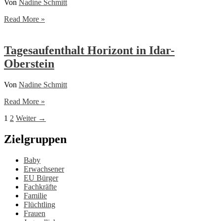
Von
Nadine Schmitt
Stationäre
Read More »
Hilfen
Idar-
Oberstein
Tagesaufenthalt Horizont in Idar-
Oberstein
Von
Nadine Schmitt
Tagesaufenthalt
Read More »
Horizont
1
2
Weiter
→
in
Idar-
Oberstein
Zielgruppen
Baby
Erwachsener
EU Bürger
Fachkräfte
Familie
Flüchtling
Frauen