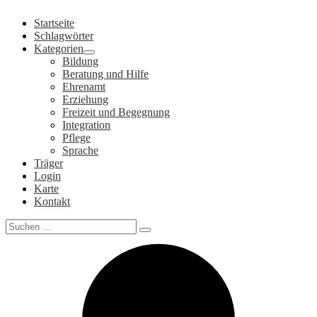
Zum
Startseite
Inhalt
Schlagwörter
springen
Kategorien
Bildung
Beratung und Hilfe
Ehrenamt
Erziehung
Freizeit und Begegnung
Integration
Pflege
Sprache
Träger
Login
Karte
Kontakt
Search
for: