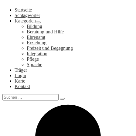
Zum
Startseite
Inhalt
Schlagwörter
springen
Kategorien
Bildung
Beratung und Hilfe
Ehrenamt
Erziehung
Freizeit und Begegnung
Integration
Pflege
Sprache
Träger
Login
Karte
Kontakt
Search
for: