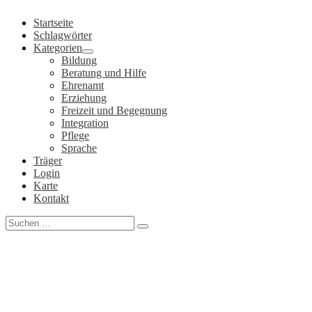
Zum
Startseite
Inhalt
Schlagwörter
springen
Kategorien
Bildung
Beratung und Hilfe
Ehrenamt
Erziehung
Freizeit und Begegnung
Integration
Pflege
Sprache
Träger
Login
Karte
Kontakt
Search
for: