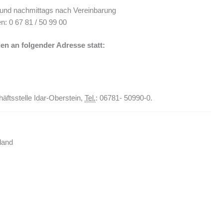
 und nachmittags nach Vereinbarung
: 0 67 81 / 50 99 00
en an folgender Adresse statt:
häftsstelle Idar-Oberstein,
Tel.
: 06781- 50990-0.
land