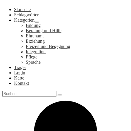
Zum
Startseite
Inhalt
Schlagwörter
springen
Kategorien
Bildung
Beratung und Hilfe
Ehrenamt
Erziehung
Freizeit und Begegnung
Integration
Pflege
Sprache
Träger
Login
Karte
Kontakt
Search
for: