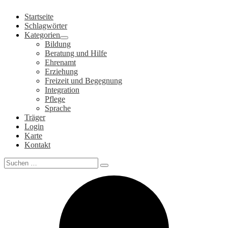
Zum
Startseite
Inhalt
Schlagwörter
springen
Kategorien
Bildung
Beratung und Hilfe
Ehrenamt
Erziehung
Freizeit und Begegnung
Integration
Pflege
Sprache
Träger
Login
Karte
Kontakt
Search
for: