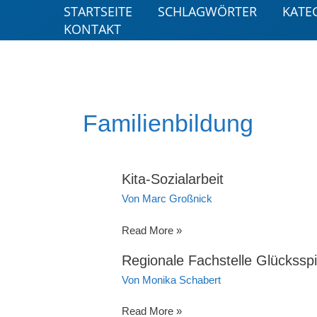
Zum
STARTSEITE
SCHLAGWÖRTER
KATE
Inhalt
KONTAKT
springen
Familienbildung
Kita-Sozialarbeit
Von
Marc Großnick
Kita-
Read More »
Sozialarbeit
Regionale Fachstelle Glückssp
Von
Monika Schabert
Regionale
Read More »