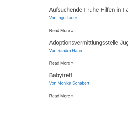
Fachstelle
Aufsuchende Frühe Hilfen in Fa
Glücksspielsucht
Von
Ingo Lauer
und
Medienabhängigkeit
Aufsuchende
Read More »
Frühe
Adoptionsvermittlungsstelle J
Hilfen
Von
Sandra Hahn
in
Familien
Adoptionsvermittlungsstelle
Read More »
Jugendamt
Babytreff
Idar-
Von
Monika Schabert
Oberstein
Babytreff
Read More »