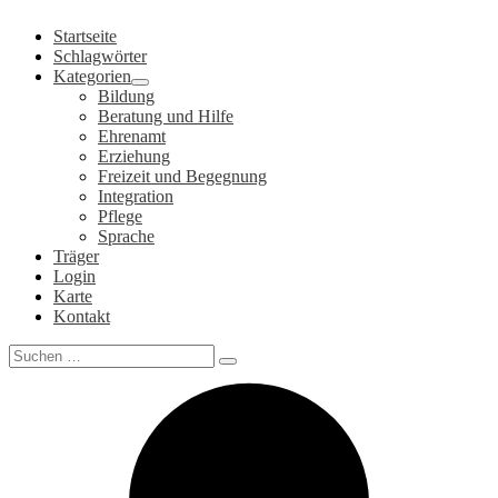
Zum
Startseite
Inhalt
Schlagwörter
springen
Kategorien
Bildung
Beratung und Hilfe
Ehrenamt
Erziehung
Freizeit und Begegnung
Integration
Pflege
Sprache
Träger
Login
Karte
Kontakt
Search
for: