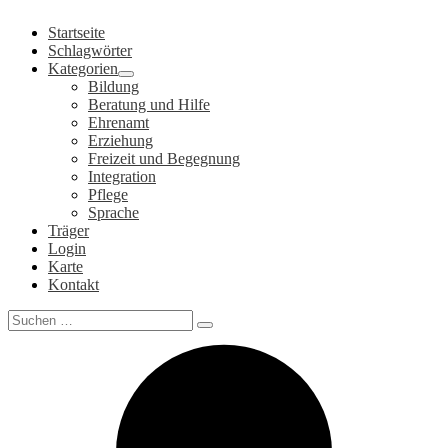
Zum
Startseite
Inhalt
Schlagwörter
springen
Kategorien
Bildung
Beratung und Hilfe
Ehrenamt
Erziehung
Freizeit und Begegnung
Integration
Pflege
Sprache
Träger
Login
Karte
Kontakt
Search
for: