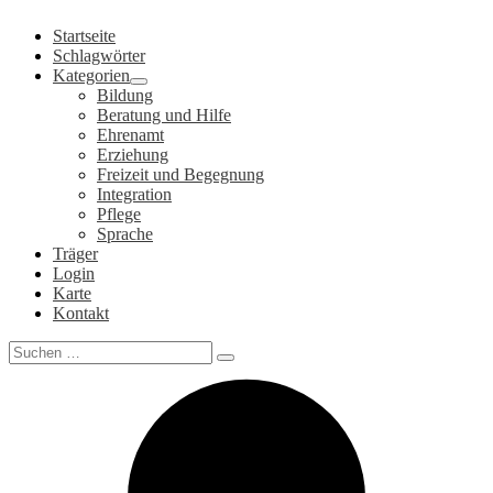
Zum
Startseite
Inhalt
Schlagwörter
springen
Kategorien
Bildung
Beratung und Hilfe
Ehrenamt
Erziehung
Freizeit und Begegnung
Integration
Pflege
Sprache
Träger
Login
Karte
Kontakt
Search
for: