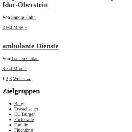
Idar-Oberstein
Von
Sandra Hahn
Allgemeiner
Read More »
Sozialer
Dienst
–
ambulante Dienste
Stadtgebiet
Idar-
Von
Torsten Cittlau
Oberstein
ambulante
Read More »
Dienste
1
2
3
Weiter
→
Zielgruppen
Baby
Erwachsener
EU Bürger
Fachkräfte
Familie
Flüchtling