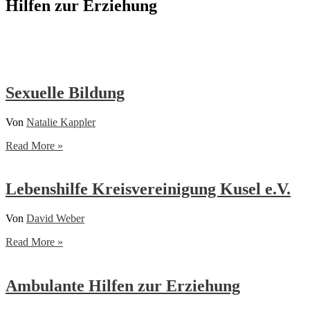
Hilfen zur Erziehung
Sexuelle Bildung
Von
Natalie Kappler
Sexuelle
Read More »
Bildung
Lebenshilfe Kreisvereinigung Kusel e.V.
Von
David Weber
Lebenshilfe
Read More »
Kreisvereinigung
Kusel
e.V.
Ambulante Hilfen zur Erziehung