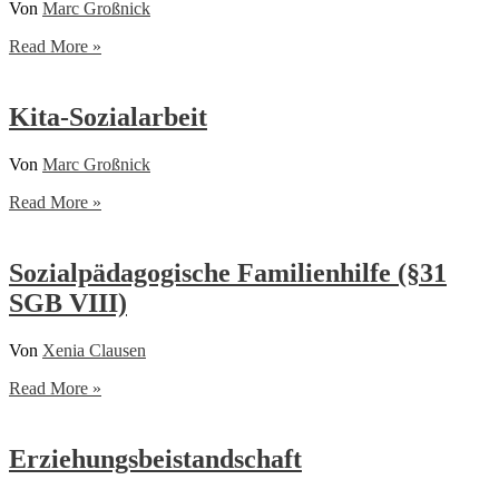
Von
Marc Großnick
Ambulante
Read More »
Hilfen
zur
Erziehung
Kita-Sozialarbeit
Von
Marc Großnick
Kita-
Read More »
Sozialarbeit
Sozialpädagogische Familienhilfe (§31
SGB VIII)
Von
Xenia Clausen
Sozialpädagogische
Read More »
Familienhilfe
(§31
SGB
Erziehungsbeistandschaft
VIII)