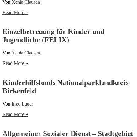
Von
Xenia Clausen
Erziehungsbeistandschaft
Read More »
Einzelbetreuung für Kinder und
Jugendliche (FELIX)
Von
Xenia Clausen
Einzelbetreuung
Read More »
für
Kinder
und
Kinderhilfsfonds Nationalparklandkreis
Jugendliche
Birkenfeld
(FELIX)
Von
Ingo Lauer
Kinderhilfsfonds
Read More »
Nationalparklandkreis
Birkenfeld
Allgemeiner Sozialer Dienst – Stadtgebiet