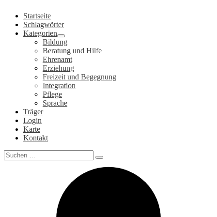
Zum
Startseite
Inhalt
Schlagwörter
springen
Kategorien
Bildung
Beratung und Hilfe
Ehrenamt
Erziehung
Freizeit und Begegnung
Integration
Pflege
Sprache
Träger
Login
Karte
Kontakt
Search
for: