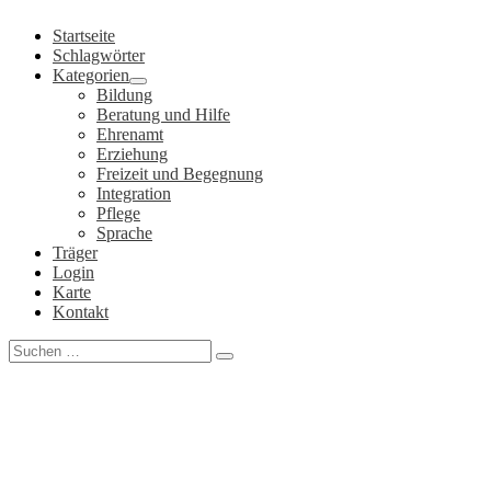
Zum
Startseite
Inhalt
Schlagwörter
springen
Kategorien
Bildung
Beratung und Hilfe
Ehrenamt
Erziehung
Freizeit und Begegnung
Integration
Pflege
Sprache
Träger
Login
Karte
Kontakt
Search
for: