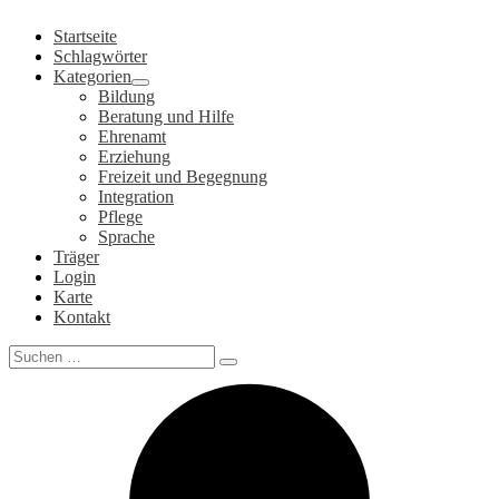
Zum
Startseite
Inhalt
Schlagwörter
springen
Kategorien
Bildung
Beratung und Hilfe
Ehrenamt
Erziehung
Freizeit und Begegnung
Integration
Pflege
Sprache
Träger
Login
Karte
Kontakt
Search
for: