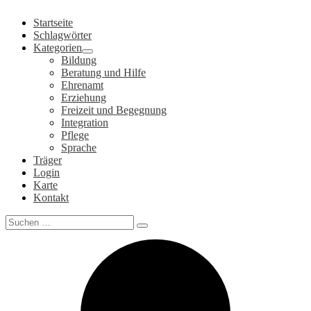
Zum
Startseite
Inhalt
Schlagwörter
springen
Kategorien
Bildung
Beratung und Hilfe
Ehrenamt
Erziehung
Freizeit und Begegnung
Integration
Pflege
Sprache
Träger
Login
Karte
Kontakt
Search
for: