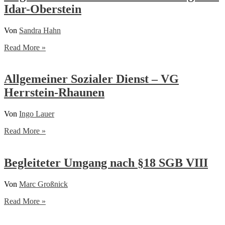
Idar-Oberstein
Von
Sandra Hahn
Allgemeiner
Read More »
Sozialer
Dienst
–
Allgemeiner Sozialer Dienst – VG
Stadtgebiet
Herrstein-Rhaunen
Idar-
Oberstein
Von
Ingo Lauer
Allgemeiner
Read More »
Sozialer
Dienst
–
Begleiteter Umgang nach §18 SGB VIII
VG
Herrstein-
Von
Marc Großnick
Rhaunen
Begleiteter
Read More »
Umgang
nach