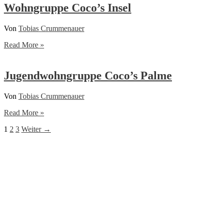
§18
Wohngruppe Coco’s Insel
SGB
VIII
Von
Tobias Crummenauer
Wohngruppe
Read More »
Coco’s
Insel
Jugendwohngruppe Coco’s Palme
Von
Tobias Crummenauer
Jugendwohngruppe
Read More »
Coco’s
1
2
3
Weiter
→
Palme