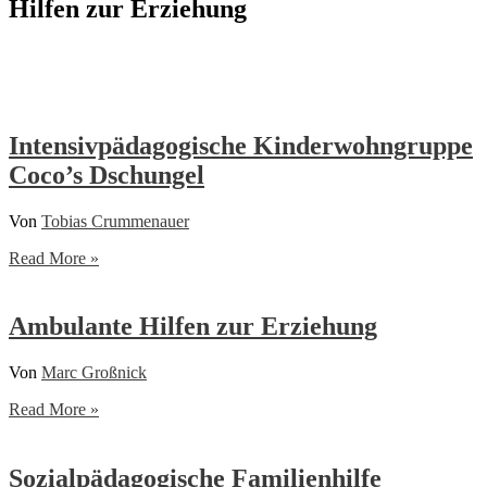
Hilfen zur Erziehung
Intensivpädagogische Kinderwohngruppe
Coco’s Dschungel
Von
Tobias Crummenauer
Intensivpädagogische
Read More »
Kinderwohngruppe
Coco’s
Dschungel
Ambulante Hilfen zur Erziehung
Von
Marc Großnick
Ambulante
Read More »
Hilfen
zur
Erziehung
Sozialpädagogische Familienhilfe