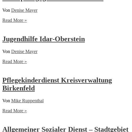
Von
Denise Mayer
Sozialpädagogische
Read More »
Familienhilfe
Jugendhilfe Idar-Oberstein
Von
Denise Mayer
Jugendhilfe
Read More »
Idar-
Oberstein
Pflegekinderdienst Kreisverwaltung
Birkenfeld
Von
Mike Ruppenthal
Pflegekinderdienst
Read More »
Kreisverwaltung
Birkenfeld
Allgemeiner Sozialer Dienst – Stadtgebiet