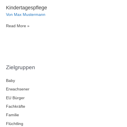
belasteten
Kindertagespflege
Familien
(Caritas)
Von
Max Mustermann
Kindertagespflege
Read More »
Zielgruppen
Baby
Erwachsener
EU Bürger
Fachkräfte
Familie
Flüchtling