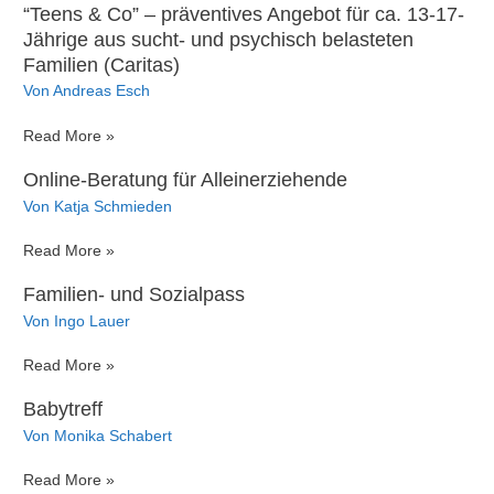
“Teens & Co” – präventives Angebot für ca. 13-17-
Birkenfeld
Jährige aus sucht- und psychisch belasteten
Familien (Caritas)
Von
Andreas Esch
“Teens
Read More »
&
Online-Beratung für Alleinerziehende
Co”
Von
Katja Schmieden
–
präventives
Online-
Read More »
Angebot
Beratung
für
Familien- und Sozialpass
für
ca.
Von
Ingo Lauer
Alleinerziehende
13-
17-
Familien-
Read More »
Jährige
und
aus
Babytreff
Sozialpass
sucht-
Von
Monika Schabert
und
psychisch
Babytreff
Read More »