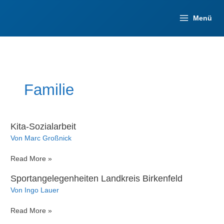
Zum
Inhalt
Menü
springen
Familie
Kita-Sozialarbeit
Von
Marc Großnick
Kita-
Read More »
Sozialarbeit
Sportangelegenheiten Landkreis Birkenfeld
Von
Ingo Lauer
Sportangelegenheiten
Read More »
Landkreis