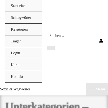
Zum
Startseite
Inhalt
springen
Schlagwörter
Kategorien
Search
Träger
for:
Login
Karte
Kontakt
Sozialer Wegweiser
Menü
Unterkategorien –