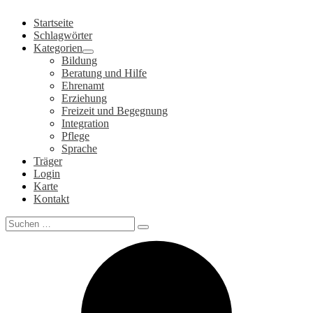
Zum
Startseite
Inhalt
Schlagwörter
springen
Kategorien
Bildung
Beratung und Hilfe
Ehrenamt
Erziehung
Freizeit und Begegnung
Integration
Pflege
Sprache
Träger
Login
Karte
Kontakt
Search
for: