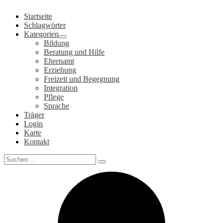
Zum
Startseite
Inhalt
Schlagwörter
springen
Kategorien
Bildung
Beratung und Hilfe
Ehrenamt
Erziehung
Freizeit und Begegnung
Integration
Pflege
Sprache
Träger
Login
Karte
Kontakt
Search
for: