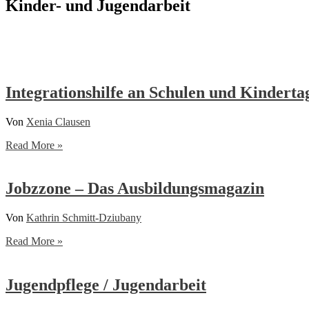
Kinder- und Jugendarbeit
Integrationshilfe an Schulen und Kinderta
Von
Xenia Clausen
Integrationshilfe
Read More »
an
Schulen
und
Jobzzone – Das Ausbildungsmagazin
Kindertagesstätten
Von
Kathrin Schmitt-Dziubany
Jobzzone
Read More »
–
Das
Ausbildungsmagazin
Jugendpflege / Jugendarbeit