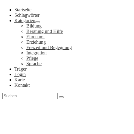
Zum
Startseite
Inhalt
Schlagwörter
springen
Kategorien
Bildung
Beratung und Hilfe
Ehrenamt
Erziehung
Freizeit und Begegnung
Integration
Pflege
Sprache
Träger
Login
Karte
Kontakt
Search
for: