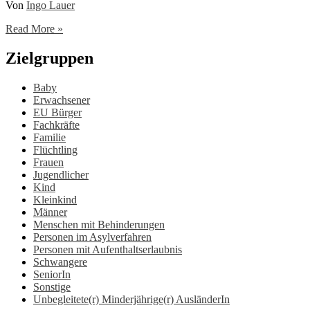
Von
Ingo Lauer
Jugendpflege
Read More »
/
Jugendarbeit
Zielgruppen
Baby
Erwachsener
EU Bürger
Fachkräfte
Familie
Flüchtling
Frauen
Jugendlicher
Kind
Kleinkind
Männer
Menschen mit Behinderungen
Personen im Asylverfahren
Personen mit Aufenthaltserlaubnis
Schwangere
SeniorIn
Sonstige
Unbegleitete(r) Minderjährige(r) AusländerIn