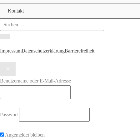
Kontakt
Search
for:
Impressum
Datenschutzerklärung
Barrierefreiheit
Benutzername oder E-Mail-Adresse
Passwort
Angemeldet bleiben