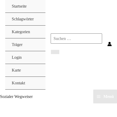
Zum
Startseite
Inhalt
springen
Schlagwörter
Kategorien
Search
Träger
for:
Login
Karte
Kontakt
Sozialer Wegweiser
Menü