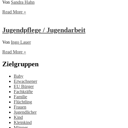
Von
Sandra Hahn
Jugendpflege
Read More »
/
Jugendarbeit
Idar-
Jugendpflege / Jugendarbeit
Oberstein
Von
Ingo Lauer
Jugendpflege
Read More »
/
Jugendarbeit
Zielgruppen
Baby
Erwachsener
EU Bürger
Fachkräfte
Familie
Flüchtling
Frauen
Jugendlicher
Kind
Kleinkind
Männer