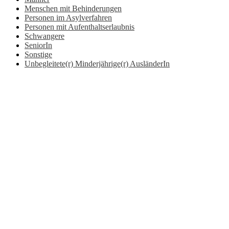
Menschen mit Behinderungen
Personen im Asylverfahren
Personen mit Aufenthaltserlaubnis
Schwangere
SeniorIn
Sonstige
Unbegleitete(r) Minderjährige(r) AusländerIn