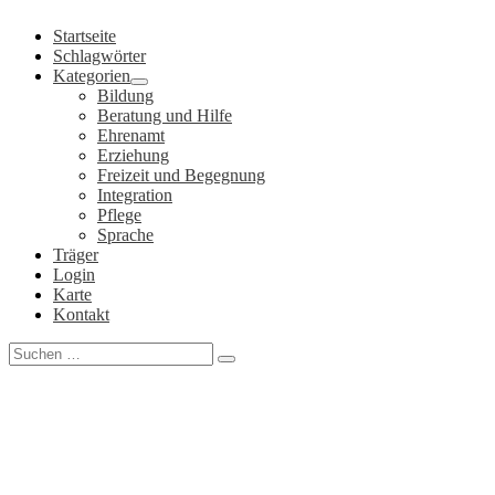
Zum
Startseite
Inhalt
Schlagwörter
springen
Kategorien
Bildung
Beratung und Hilfe
Ehrenamt
Erziehung
Freizeit und Begegnung
Integration
Pflege
Sprache
Träger
Login
Karte
Kontakt
Search
for: