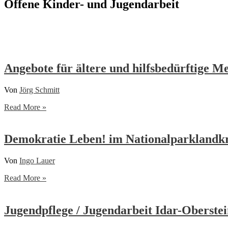
Offene Kinder- und Jugendarbeit
Angebote für ältere und hilfsbedürftige 
Von
Jörg Schmitt
Angebote
Read More »
für
ältere
und
Demokratie Leben! im Nationalparklandkr
hilfsbedürftige
Menschen,
Von
Ingo Lauer
DRK-
Kreisverband
Demokratie
Read More »
Birkenfeld
Leben!
e.V.
im
Nationalparklandkreis
Jugendpflege / Jugendarbeit Idar-Oberste
Birkenfeld