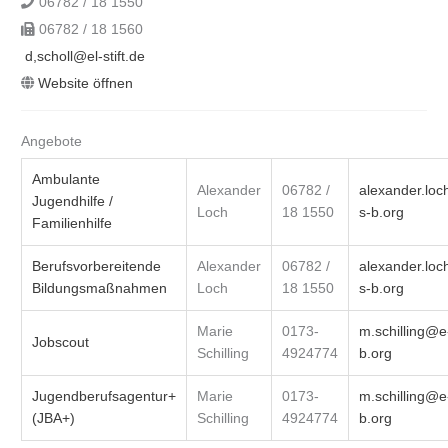
06782 / 18 1550
06782 / 18 1560
d,scholl@el-stift.de
Website öffnen
Angebote
Ambulante
Alexander
06782 /
alexander.lo
Jugendhilfe /
Loch
18 1550
s-b.org
Familienhilfe
Berufsvorbereitende
Alexander
06782 /
alexander.lo
Bildungsmaßnahmen
Loch
18 1550
s-b.org
Marie
0173-
m.schilling@e
Jobscout
Schilling
4924774
b.org
Jugendberufsagentur+
Marie
0173-
m.schilling@e
(JBA+)
Schilling
4924774
b.org