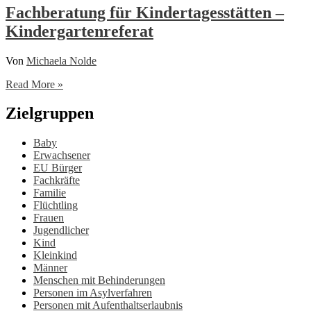
–
Fachberatung für Kindertagesstätten –
Fachstelle
Kindergartenreferat
zum
Thema
sexualisierte
Von
Michaela Nolde
Gewalt
Fachberatung
Read More »
für
Kindertagesstätten
Zielgruppen
–
Kindergartenreferat
Baby
Erwachsener
EU Bürger
Fachkräfte
Familie
Flüchtling
Frauen
Jugendlicher
Kind
Kleinkind
Männer
Menschen mit Behinderungen
Personen im Asylverfahren
Personen mit Aufenthaltserlaubnis