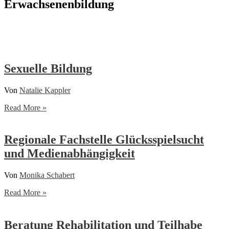
Erwachsenenbildung
Sexuelle Bildung
Von
Natalie Kappler
Sexuelle
Read More »
Bildung
Regionale Fachstelle Glücksspielsucht
und Medienabhängigkeit
Von
Monika Schabert
Regionale
Read More »
Fachstelle
Glücksspielsucht
und
Beratung Rehabilitation und Teilhabe
Medienabhängigkeit