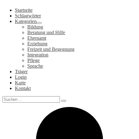
Zum
Startseite
Inhalt
Schlagwörter
springen
Kategorien
Bildung
Beratung und Hilfe
Ehrenamt
Erziehung
Freizeit und Begegnung
Integration
Pflege
Sprache
Träger
Login
Karte
Kontakt
Search
for: