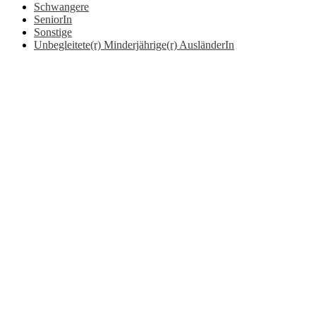
Schwangere
SeniorIn
Sonstige
Unbegleitete(r) Minderjährige(r) AusländerIn