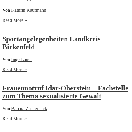
Von
Kathrin Kaufmann
Beratung
Read More »
Rehabilitation
und
Teilhabe
Sportangelegenheiten Landkreis
Birkenfeld
Von
Ingo Lauer
Sportangelegenheiten
Read More »
Landkreis
Birkenfeld
Frauennotruf Idar-Oberstein – Fachstelle
zum Thema sexualisierte Gewalt
Von
Babara Zschernack
Frauennotruf
Read More »
Idar-
Oberstein