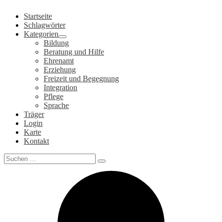
Zum
Startseite
Inhalt
Schlagwörter
springen
Kategorien
Bildung
Beratung und Hilfe
Ehrenamt
Erziehung
Freizeit und Begegnung
Integration
Pflege
Sprache
Träger
Login
Karte
Kontakt
Search
for: