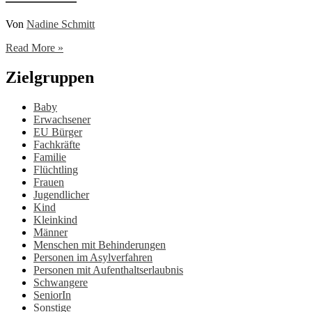
Von
Nadine Schmitt
Tagesaufenthalt
Read More »
Horizont
in
Zielgruppen
Idar-
Oberstein
Baby
Erwachsener
EU Bürger
Fachkräfte
Familie
Flüchtling
Frauen
Jugendlicher
Kind
Kleinkind
Männer
Menschen mit Behinderungen
Personen im Asylverfahren
Personen mit Aufenthaltserlaubnis
Schwangere
SeniorIn
Sonstige