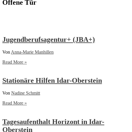
Offene Tür
Jugendberufsagentur+ (JBA+)
Von
Anna-Marie Manhillen
Jugendberufsagentur+
Read More »
(JBA+)
Stationäre Hilfen Idar-Oberstein
Von
Nadine Schmitt
Stationäre
Read More »
Hilfen
Idar-
Oberstein
Tagesaufenthalt Horizont in Idar-
Oberstein