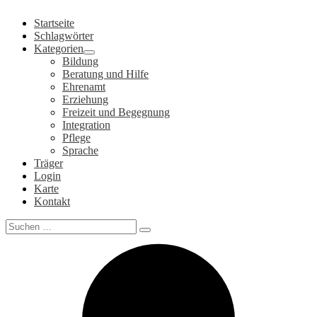
Zum
Startseite
Inhalt
Schlagwörter
springen
Kategorien
Bildung
Beratung und Hilfe
Ehrenamt
Erziehung
Freizeit und Begegnung
Integration
Pflege
Sprache
Träger
Login
Karte
Kontakt
Search
for: