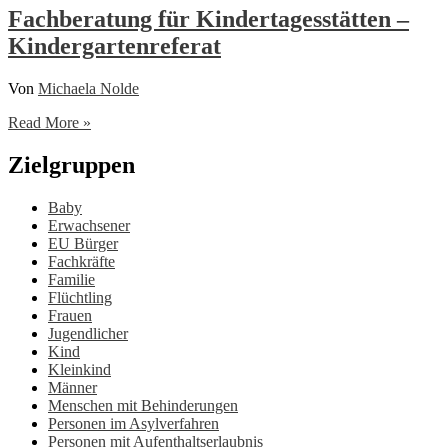
und
Fachberatung für Kindertagesstätten –
Jugendliche
Kindergartenreferat
(FELIX)
Von
Michaela Nolde
Fachberatung
Read More »
für
Kindertagesstätten
Zielgruppen
–
Kindergartenreferat
Baby
Erwachsener
EU Bürger
Fachkräfte
Familie
Flüchtling
Frauen
Jugendlicher
Kind
Kleinkind
Männer
Menschen mit Behinderungen
Personen im Asylverfahren
Personen mit Aufenthaltserlaubnis