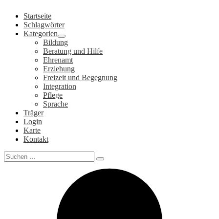
Zum
Startseite
Inhalt
Schlagwörter
springen
Kategorien
Bildung
Beratung und Hilfe
Ehrenamt
Erziehung
Freizeit und Begegnung
Integration
Pflege
Sprache
Träger
Login
Karte
Kontakt
Search
for: