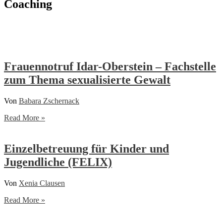
Coaching
Frauennotruf Idar-Oberstein – Fachstelle
zum Thema sexualisierte Gewalt
Von
Babara Zschernack
Frauennotruf
Read More »
Idar-
Oberstein
–
Einzelbetreuung für Kinder und
Fachstelle
Jugendliche (FELIX)
zum
Thema
sexualisierte
Von
Xenia Clausen
Gewalt
Einzelbetreuung
Read More »
für
Kinder