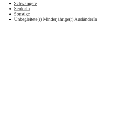
Schwangere
SeniorIn
Sonstige
Unbegleitete(r) Minderjährige(r) AusländerIn