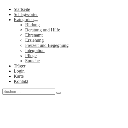
Zum
Startseite
Inhalt
Schlagwörter
springen
Kategorien
Bildung
Beratung und Hilfe
Ehrenamt
Erziehung
Freizeit und Begegnung
Integration
Pflege
Sprache
Träger
Login
Karte
Kontakt
Search
for: