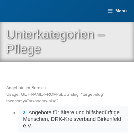
Zum
Inhalt
Menü
springen
Unterkategorien –
Pflege
Angebote im Bereich
Usage: GET-NAME-FROM-SLUG slug="target-slug"
taxonomy="taxonomy-slug"
Angebote für ältere und hilfsbedürftige
Menschen, DRK-Kreisverband Birkenfeld
e.V.