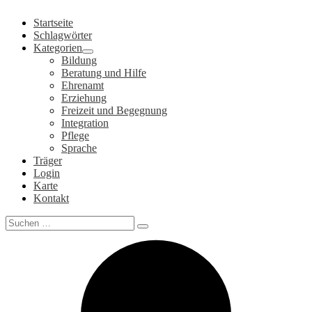
Zum
Startseite
Inhalt
Schlagwörter
springen
Kategorien
Bildung
Beratung und Hilfe
Ehrenamt
Erziehung
Freizeit und Begegnung
Integration
Pflege
Sprache
Träger
Login
Karte
Kontakt
Search
for: