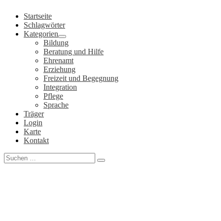
Zum
Startseite
Inhalt
Schlagwörter
springen
Kategorien
Bildung
Beratung und Hilfe
Ehrenamt
Erziehung
Freizeit und Begegnung
Integration
Pflege
Sprache
Träger
Login
Karte
Kontakt
Search
for: