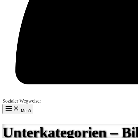
Sozialer Wegweiser
Menü
Unterkategorien – Bi