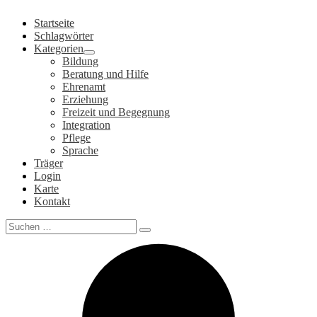
Zum
Startseite
Inhalt
Schlagwörter
springen
Kategorien
Bildung
Beratung und Hilfe
Ehrenamt
Erziehung
Freizeit und Begegnung
Integration
Pflege
Sprache
Träger
Login
Karte
Kontakt
Search
for: