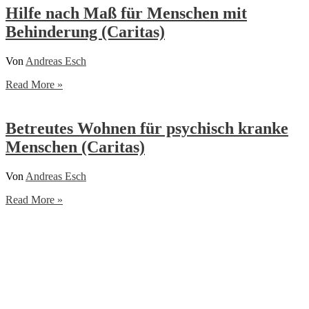
Menschen
Hilfe nach Maß für Menschen mit
mit
Behinderung (Caritas)
Behinderung
Von
Andreas Esch
Hilfe
Read More »
nach
Maß
für
Betreutes Wohnen für psychisch kranke
Menschen
Menschen (Caritas)
mit
Behinderung
(Caritas)
Von
Andreas Esch
Betreutes
Read More »
Wohnen
für
psychisch
kranke
Menschen
(Caritas)