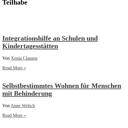
Teilhabe
Integrationshilfe an Schulen und
Kindertagesstätten
Von
Xenia Clausen
Integrationshilfe
Read More »
an
Schulen
und
Selbstbestimmtes Wohnen für Menschen
Kindertagesstätten
mit Behinderung
Von
Anne Welsch
Selbstbestimmtes
Read More »
Wohnen
für