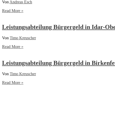
Von
Andreas Esch
Allgemeine
Read More »
Sozialberatung
(Caritas)
Leistungsabteilung Bürgergeld in Idar-Obe
Von
Timo Kreuscher
Leistungsabteilung
Read More »
Bürgergeld
in
Idar-
Leistungsabteilung Bürgergeld in Birkenfe
Oberstein
Von
Timo Kreuscher
Leistungsabteilung
Read More »
Bürgergeld
in
Birkenfeld