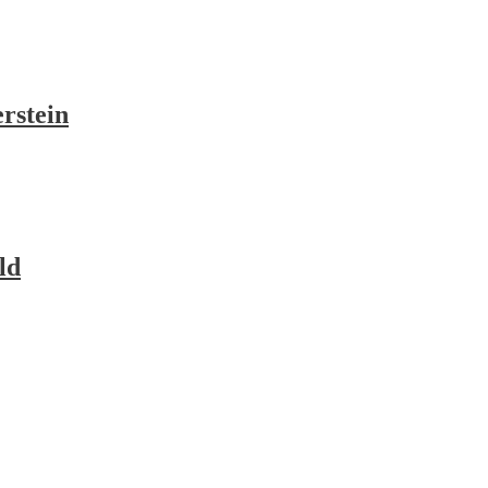
rstein
ld