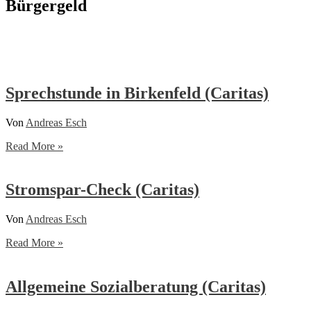
Bürgergeld
Sprechstunde in Birkenfeld (Caritas)
Von
Andreas Esch
Sprechstunde
Read More »
in
Birkenfeld
(Caritas)
Stromspar-Check (Caritas)
Von
Andreas Esch
Stromspar-
Read More »
Check
(Caritas)
Allgemeine Sozialberatung (Caritas)