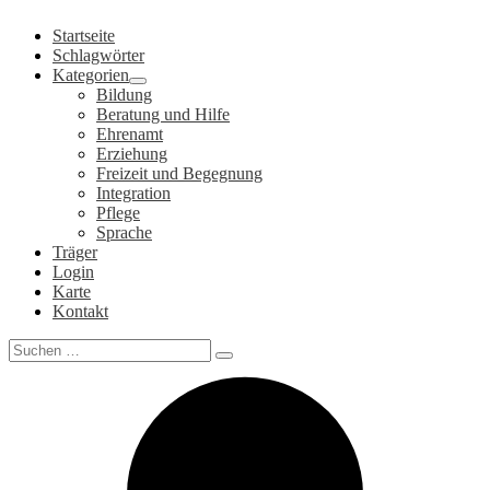
Zum
Startseite
Inhalt
Schlagwörter
springen
Kategorien
Bildung
Beratung und Hilfe
Ehrenamt
Erziehung
Freizeit und Begegnung
Integration
Pflege
Sprache
Träger
Login
Karte
Kontakt
Search
for: