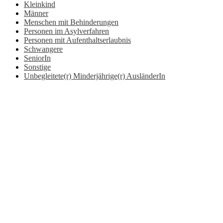
Kleinkind
Männer
Menschen mit Behinderungen
Personen im Asylverfahren
Personen mit Aufenthaltserlaubnis
Schwangere
SeniorIn
Sonstige
Unbegleitete(r) Minderjährige(r) AusländerIn