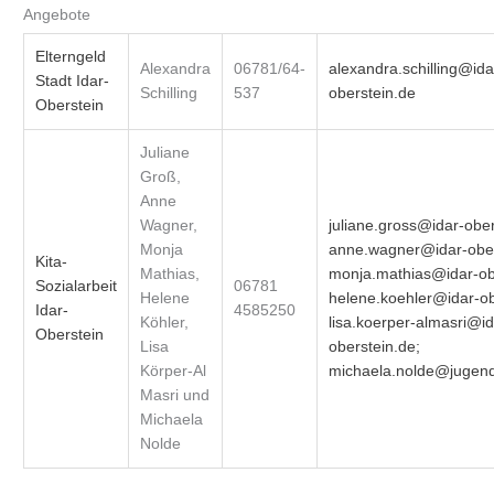
Angebote
Elterngeld
Alexandra
06781/64-
alexandra.schilling@ida
Stadt Idar-
Schilling
537
oberstein.de
Oberstein
Juliane
Groß,
Anne
Wagner,
juliane.gross@idar-ober
Monja
anne.wagner@idar-ober
Kita-
Mathias,
monja.mathias@idar-ob
Sozialarbeit
06781
Helene
helene.koehler@idar-ob
Idar-
4585250
Köhler,
lisa.koerper-almasri@id
Oberstein
Lisa
oberstein.de;
Körper-Al
michaela.nolde@jugend
Masri und
Michaela
Nolde