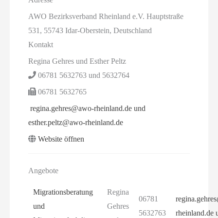
AWO Bezirksverband Rheinland e.V. Hauptstraße
531, 55743 Idar-Oberstein, Deutschland
Kontakt
Regina Gehres und Esther Peltz
06781 5632763 und 5632764
06781 5632765
regina.gehres@awo-rheinland.de und
esther.peltz@awo-rheinland.de
Website öffnen
Angebote
Migrationsberatung
Regina
06781
regina.gehr
und
Gehres
5632763
rheinland.de 