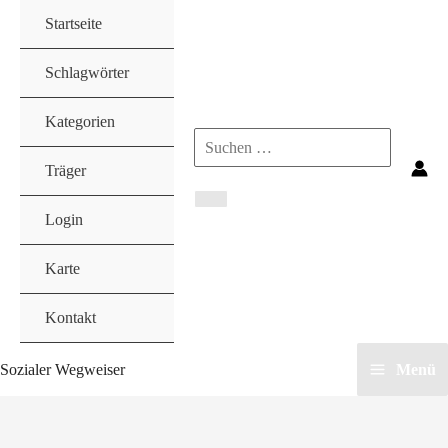
Zum
Startseite
Inhalt
springen
Schlagwörter
Kategorien
Search
Träger
for:
Login
Karte
Kontakt
Sozialer Wegweiser
Menü