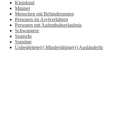
Kleinkind
Männer
Menschen mit Behinderungen
Personen im Asylverfahren
Personen mit Aufenthaltserlaubnis
Schwangere
SeniorIn
Sonstige
Unbegleitete(r) Minderjährige(r) AusländerIn