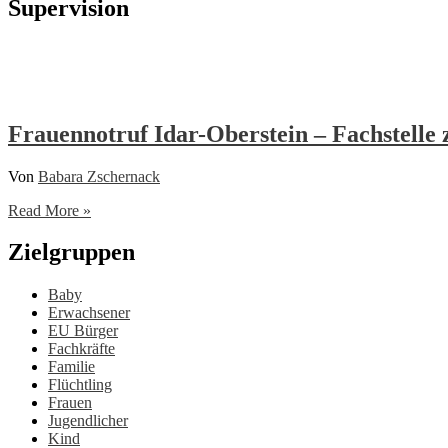
Supervision
Frauennotruf Idar-Oberstein – Fachstelle
Von
Babara Zschernack
Frauennotruf
Read More »
Idar-
Oberstein
Zielgruppen
–
Fachstelle
Baby
zum
Erwachsener
Thema
EU Bürger
sexualisierte
Fachkräfte
Gewalt
Familie
Flüchtling
Frauen
Jugendlicher
Kind