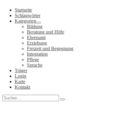
Zum
Startseite
Inhalt
Schlagwörter
springen
Kategorien
Bildung
Beratung und Hilfe
Ehrenamt
Erziehung
Freizeit und Begegnung
Integration
Pflege
Sprache
Träger
Login
Karte
Kontakt
Search
for: