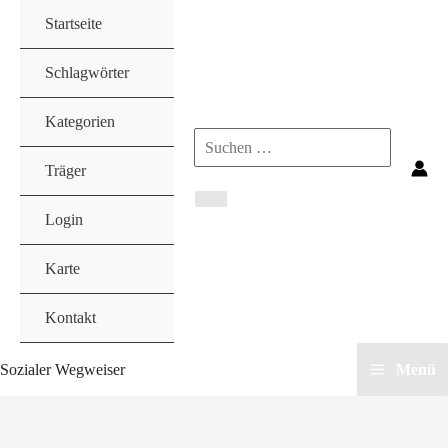
Zum
Startseite
Inhalt
springen
Schlagwörter
Kategorien
Search
Träger
for:
Login
Karte
Kontakt
Sozialer Wegweiser
Menü