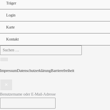
Träger
Login
Karte
Kontakt
Search
for:
Impressum
Datenschutzerklärung
Barrierefreiheit
Benutzername oder E-Mail-Adresse