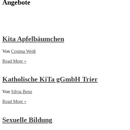
Angebote
Kita Apfelbäumchen
Von
Cosima Weiß
Kita
Read More »
Apfelbäumchen
Katholische KiTa gGmbH Trier
Von
Silvia Benz
Katholische
Read More »
KiTa
gGmbH
Trier
Sexuelle Bildung