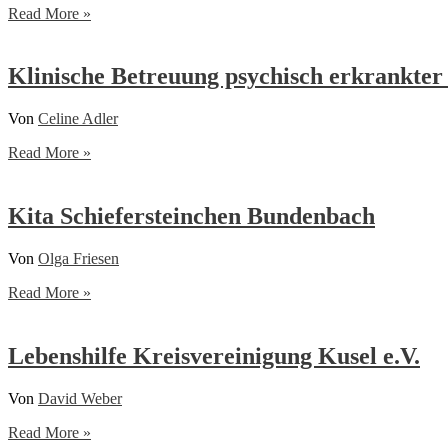
Nahe-
Read More »
Hunsrück-
Werkstätten
Klinische Betreuung psychisch erkrankter
Von
Celine Adler
Klinische
Read More »
Betreuung
psychisch
erkrankter
Kita Schiefersteinchen Bundenbach
Kinder
und
Von
Olga Friesen
Jugendlicher
Kita
Read More »
Schiefersteinchen
Bundenbach
Lebenshilfe Kreisvereinigung Kusel e.V.
Von
David Weber
Lebenshilfe
Read More »