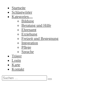
Zum
Startseite
Inhalt
Schlagwörter
springen
Kategorien
Bildung
Beratung und Hilfe
Ehrenamt
Erziehung
Freizeit und Begegnung
Integration
Pflege
Sprache
Träger
Login
Karte
Kontakt
Search
for: