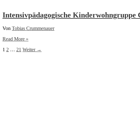
Kreisvereinigung
Kusel
e.V.
Intensivpädagogische Kinderwohngruppe 
Von
Tobias Crummenauer
Intensivpädagogische
Read More »
Kinderwohngruppe
1
2
…
21
Weiter
→
Coco’s
Dschungel