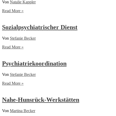
Von
Natalie Kappler
Sexuelle
Read More »
Bildung
Sozialpsychiatrischer Dienst
Von
Stefanie Becker
Sozialpsychiatrischer
Read More »
Dienst
Psychiatriekoordination
Von
Stefanie Becker
Psychiatriekoordination
Read More »
Nahe-Hunsrück-Werkstätten
Von
Martina Becker