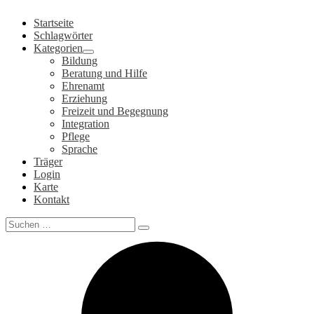
Zum
Startseite
Inhalt
Schlagwörter
springen
Kategorien
Bildung
Beratung und Hilfe
Ehrenamt
Erziehung
Freizeit und Begegnung
Integration
Pflege
Sprache
Träger
Login
Karte
Kontakt
Search
for: