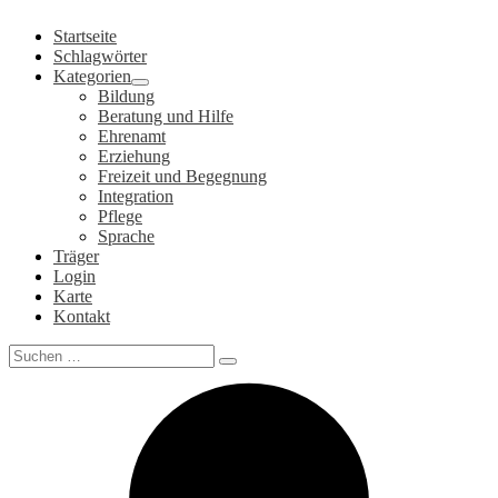
Zum
Startseite
Inhalt
Schlagwörter
springen
Kategorien
Bildung
Beratung und Hilfe
Ehrenamt
Erziehung
Freizeit und Begegnung
Integration
Pflege
Sprache
Träger
Login
Karte
Kontakt
Search
for: