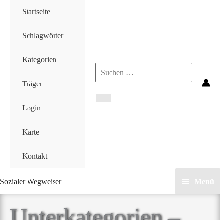
Zum
Startseite
Inhalt
springen
Schlagwörter
Kategorien
Search
Träger
for:
Login
Karte
Kontakt
Sozialer Wegweiser
Menü
Unterkategorien –