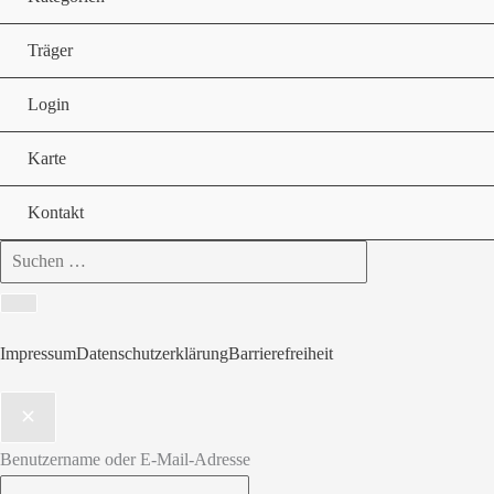
Träger
Login
Karte
Kontakt
Search
for:
Impressum
Datenschutzerklärung
Barrierefreiheit
Benutzername oder E-Mail-Adresse