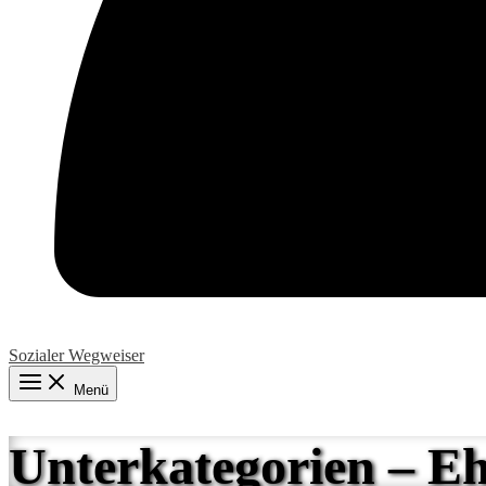
Sozialer Wegweiser
Menü
Unterkategorien – E