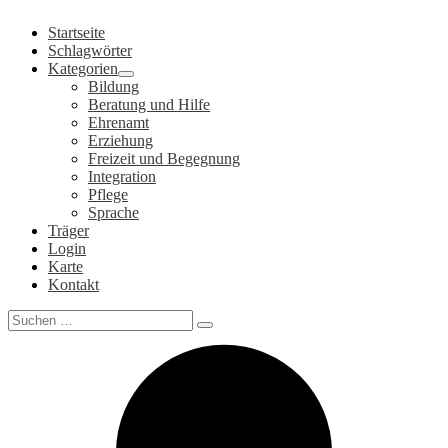
Zum
Startseite
Inhalt
Schlagwörter
springen
Kategorien
Bildung
Beratung und Hilfe
Ehrenamt
Erziehung
Freizeit und Begegnung
Integration
Pflege
Sprache
Träger
Login
Karte
Kontakt
Search
for: